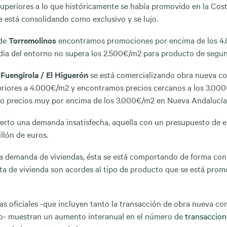
uperiores a lo que históricamente se había promovido en la Costa
e está consolidando como exclusivo y se lujo.
 de
Torremolinos
encontramos promociones por encima de los 4
dia del entorno no supera los 2.500€/m2 para producto de segu
e
Fuengirola / El Higuerón
se está comercializando obra nueva co
eriores a 4.000€/m2 y encontramos precios cercanos a los 3.00
 o precios muy por encima de los 3.000€/m2 en Nueva Andalucía
ierto una demanda insatisfecha, aquella con un presupuesto de 
llón de euros.
a demanda de viviendas, ésta se está comportando de forma cons
ta de vivienda son acordes al tipo de producto que se está pro
cas oficiales -que incluyen tanto la transacción de obra nueva c
- muestran un aumento interanual en el número de
transaccion