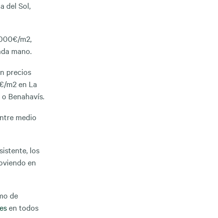
 del Sol,
.000€/m2,
nda mano.
n precios
0€/m2 en La
 o Benahavís.
entre medio
istente, los
moviendo en
omo de
es
en todos