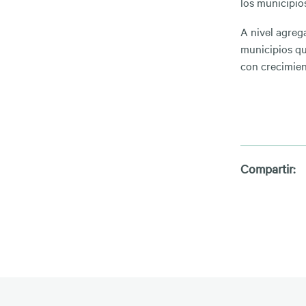
los municipio
A nivel agreg
municipios qu
con crecimien
Compartir: