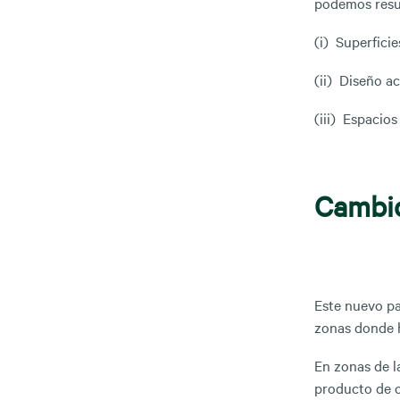
podemos resum
(i) Superfici
(ii) Diseño 
(iii) Espacio
Cambio
Este nuevo pa
zonas donde h
En zonas de l
producto de o