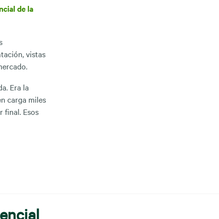
cial de la
s
tación, vistas
mercado.
a. Era la
en carga miles
 final. Esos
encial