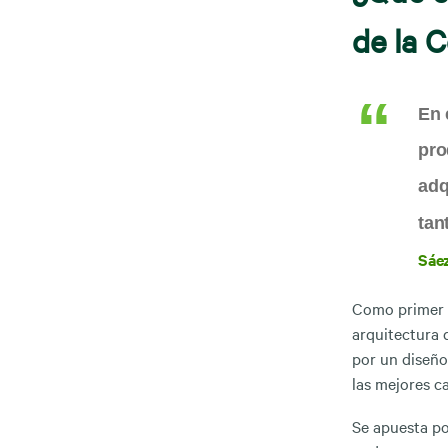
de la C
En 
pro
adq
tan
Sáe
Como primer e
arquitectura 
por un diseño
las mejores c
Se apuesta po