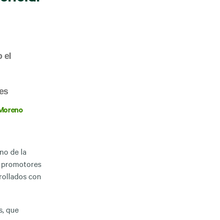
 el
 es
Moreno
no de la
s promotores
rollados con
s, que