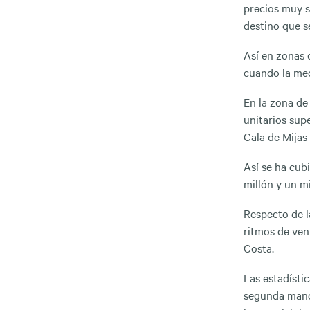
precios muy s
destino que s
Así en zonas
cuando la me
En la zona d
unitarios sup
Cala de Mijas
Así se ha cub
millón y un mi
Respecto de l
ritmos de ven
Costa.
Las estadísti
segunda mano