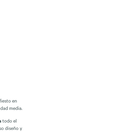
iesto en
idad media.
a
todo el
so diseño y