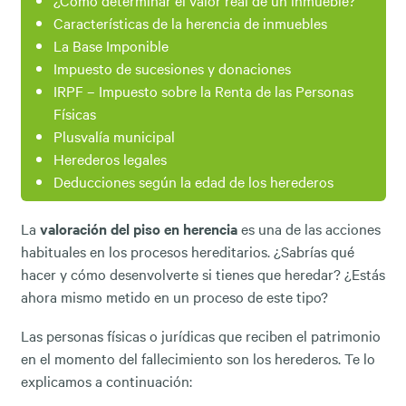
¿Cómo determinar el valor real de un inmueble?
Características de la herencia de inmuebles
La Base Imponible
Impuesto de sucesiones y donaciones
IRPF – Impuesto sobre la Renta de las Personas
Físicas
Plusvalía municipal
Herederos legales
Deducciones según la edad de los herederos
La
valoración del piso en herencia
es una de las acciones
habituales en los procesos hereditarios. ¿Sabrías qué
hacer y cómo desenvolverte si tienes que heredar? ¿Estás
ahora mismo metido en un proceso de este tipo?
Las personas físicas o jurídicas que reciben el patrimonio
en el momento del fallecimiento son los herederos. Te lo
explicamos a continuación: