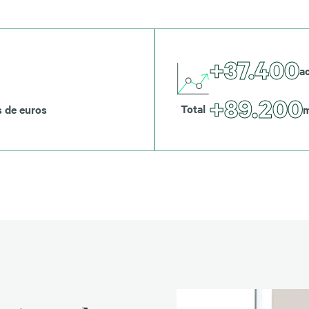
+37.400
a
+89.200
Total
s de euros
m