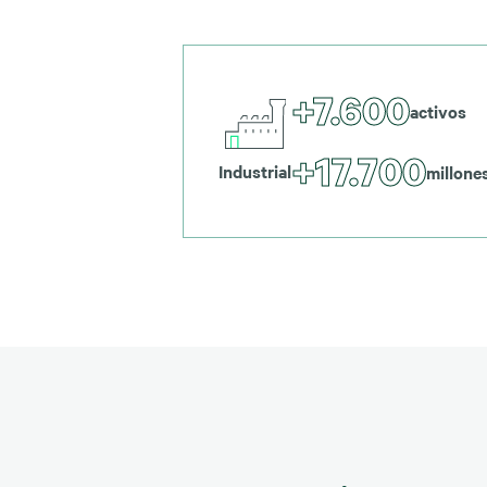
+7.600
activos
+17.700
Industrial
millone