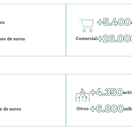
+5.400
vos
+26.00
Comercial
nes de euros
+4.350
acti
+6.800
Otros
s de euros
mil