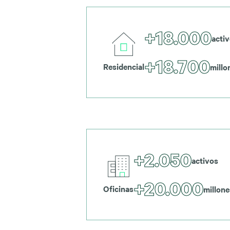
+18.000
acti
+18.700
Residencial
millo
+2.050
activos
+20.000
Oficinas
millone