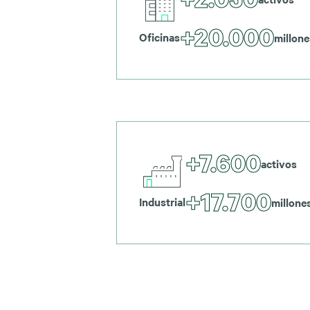
+20.000
Oficinas
millone
+7.600
activos
+17.700
Industrial
millone