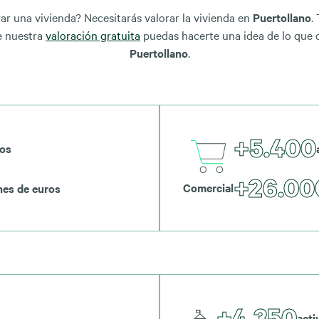
 una vivienda? Necesitarás valorar la vivienda en
Puertollano
.
e nuestra
valoración gratuita
puedas hacerte una idea de lo que 
Puertollano
.
+5.400
vos
+26.00
Comercial
nes de euros
+4.350
acti