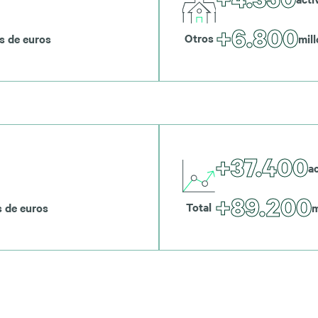
+6.800
Otros
s de euros
mil
+37.400
a
+89.200
Total
s de euros
m