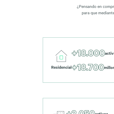
¿Pensando en comprar
para que mediant
+18.000
acti
+18.700
Residencial
millo
+2.050
activos