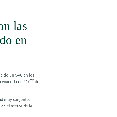
on las
ado en
ecido un 54% en los
m2
 vivienda de 417
de
ad muy exigente.
en el sector de la